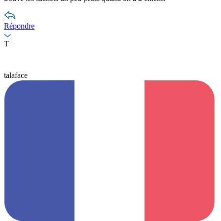
Répondre
T
talaface