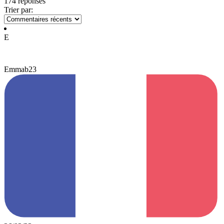
174 réponses
Trier par:
E
Emmab23