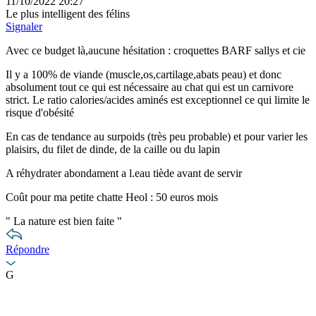
11/10/2022 20:27
Le plus intelligent des félins
Signaler
Avec ce budget là,aucune hésitation : croquettes BARF sallys et cie
Il y a 100% de viande (muscle,os,cartilage,abats peau) et donc
absolument tout ce qui est nécessaire au chat qui est un carnivore
strict. Le ratio calories/acides aminés est exceptionnel ce qui limite le
risque d'obésité
En cas de tendance au surpoids (très peu probable) et pour varier les
plaisirs, du filet de dinde, de la caille ou du lapin
A réhydrater abondament a l.eau tiède avant de servir
Coût pour ma petite chatte Heol : 50 euros mois
"
La nature est bien faite
"
Répondre
G