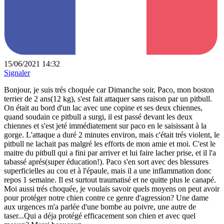
15/06/2021 14:32
Signaler
Bonjour, je suis trés choquée car Dimanche soir, Paco, mon boston
terrier de 2 ans(12 kg), s'est fait attaquer sans raison par un pitbull.
On était au bord d'un lac avec une copine et ses deux chiennes,
quand soudain ce pitbull a surgi, il est passé devant les deux
chiennes et s'est jeté immédiatement sur paco en le saisissant à la
gorge. L'attaque a duré 2 minutes environ, mais c'était trés violent, le
pitbull ne lachait pas malgré les efforts de mon amie et moi. C'est le
maitre du pitbull qui a fini par arriver et lui faire lacher prise, et il l'a
tabassé aprés(super éducation!). Paco s'en sort avec des blessures
superficielles au cou et à l'épaule, mais il a une inflammation donc
repos 1 semaine. Il est surtout traumatisé et ne quitte plus le canapé.
Moi aussi trés choquée, je voulais savoir quels moyens on peut avoir
pour protéger notre chien contre ce genre d'agression? Une dame
aux urgences m'a parlée d'une bombe au poivre, une autre de
taser...Qui a déja protégé efficacement son chien et avec quel