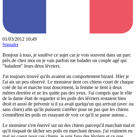
01/03/2012 10:49
Signaler
Bonjour à tous, je soulève ce sujet car je vois souvent dans un parc
près de chez moi ou je vais parfois me balader un couple agé qui
"baladent" leurs deux lévriers.
J'ai toujours trouvé qu'ils avaient un comportement bizard. HIer je
l'ai ais un peu observé. Le monsieur tient ces chiens court de chaque
coté de lui et marche tout doucement, la femme se tient à deux
mètres derrière et ne les quitte pas des yeux. J'ai compris que le rôle
de la dame était de regarder si les poils des lévriers restaient bien
droit et aussi de prévenir si il ya avait quelqu'un qui arrivait (avec ou
sans chien) afin qu'ils puissent s'arrêter pour ne pas que les chiens
s'emmêlent les poils en essayant de voir ce qu'il se passe autour...
Le monsieur s'est énervé sur un des chiens parcequ'il marchait mal et
qu'il risquait de tâcher ses poils en marchant dessus. j'ai vraiment eu
mal au coeur pour ces chiens, je suis fana des lévriers et ce que