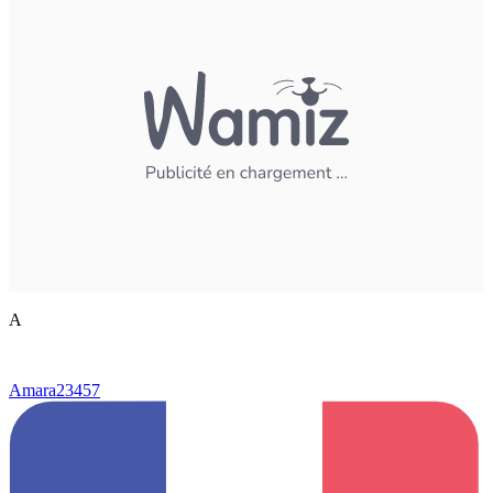
A
Amara23457