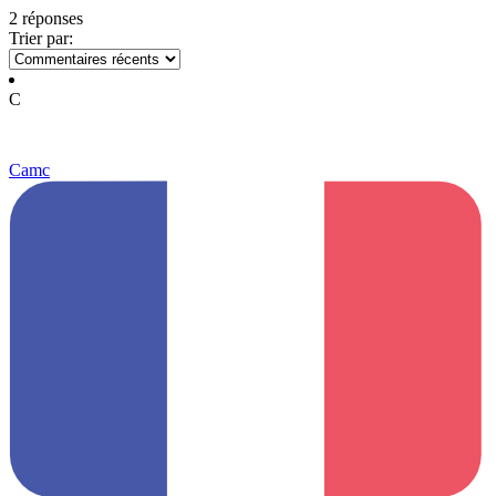
2 réponses
Trier par:
C
Camc