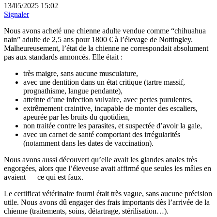
13/05/2025 15:02
Signaler
Nous avons acheté une chienne adulte vendue comme “chihuahua
nain” adulte de 2,5 ans pour 1800 € à l’élevage de Nottingley.
Malheureusement, l’état de la chienne ne correspondait absolument
pas aux standards annoncés. Elle était :
très maigre, sans aucune musculature,
avec une dentition dans un état critique (tartre massif,
prognathisme, langue pendante),
atteinte d’une infection vulvaire, avec pertes purulentes,
extrêmement craintive, incapable de monter des escaliers,
apeurée par les bruits du quotidien,
non traitée contre les parasites, et suspectée d’avoir la gale,
avec un carnet de santé comportant des irrégularités
(notamment dans les dates de vaccination).
Nous avons aussi découvert qu’elle avait les glandes anales très
engorgées, alors que l’éleveuse avait affirmé que seules les mâles en
avaient — ce qui est faux.
Le certificat vétérinaire fourni était très vague, sans aucune précision
utile. Nous avons dû engager des frais importants dès l’arrivée de la
chienne (traitements, soins, détartrage, stérilisation…).