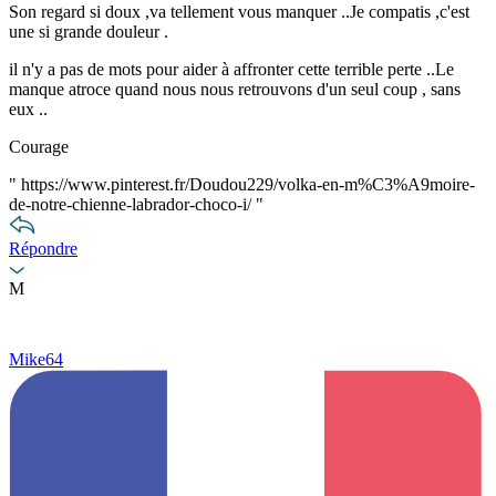
Son regard si doux ,va tellement vous manquer ..Je compatis ,c'est
une si grande douleur .
il n'y a pas de mots pour aider à affronter cette terrible perte ..Le
manque atroce quand nous nous retrouvons d'un seul coup , sans
eux ..
Courage
"
https://www.pinterest.fr/Doudou229/volka-en-m%C3%A9moire-
de-notre-chienne-labrador-choco-i/
"
Répondre
M
Mike64