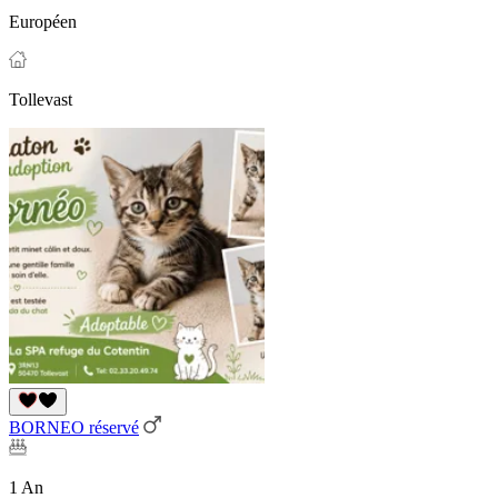
Européen
Tollevast
BORNEO réservé
1 An