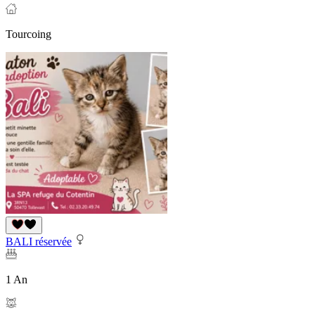
Tourcoing
BALI réservée
1 An