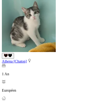
Athena [Chaton]
1 An
Européen