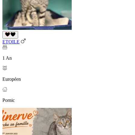
ETOILE
1 An
Européen
Pornic