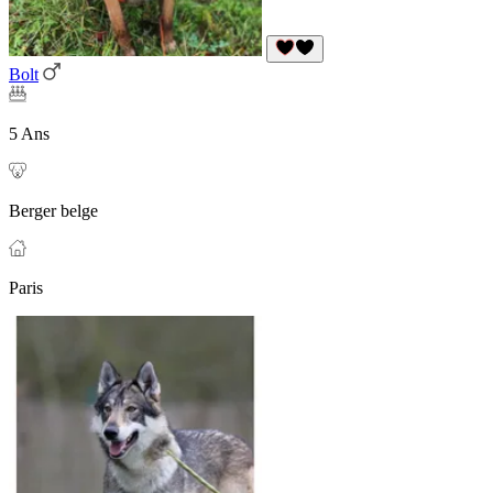
Bolt
5 Ans
Berger belge
Paris