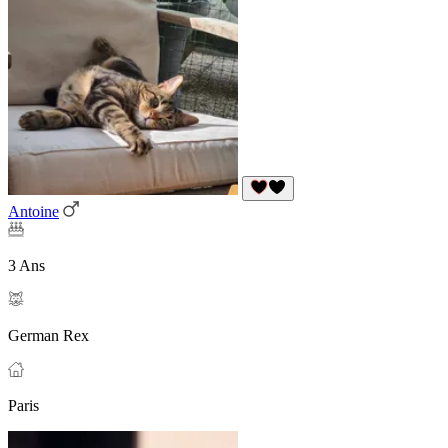
Antoine
3 Ans
German Rex
Paris