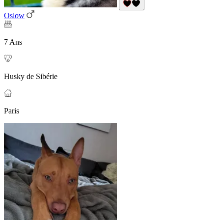
Oslow
7 Ans
Husky de Sibérie
Paris