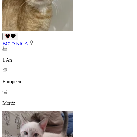
BOTANICA
1 An
Européen
Morée