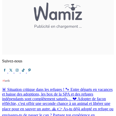
Suivez-nous
🚨 Situation critique dans les refuges ! 🐾 Entre départs en vacances
et baisse des adoptions, les box de la SPA et des refuges
indépendants sont complètement saturés… 💔 Adopter de façon
réfléchie, c'est offrir une seconde chance à un animal et libérer une
place pour en sauver un autre. 🙏 👉 As-tu déjà adopté en refuge ou
envisages-tu de passer le cap ? Partage ton expérience en