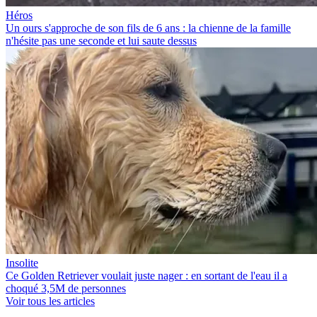
Héros
Un ours s'approche de son fils de 6 ans : la chienne de la famille
n'hésite pas une seconde et lui saute dessus
Insolite
Ce Golden Retriever voulait juste nager : en sortant de l'eau il a
choqué 3,5M de personnes
Voir tous les articles