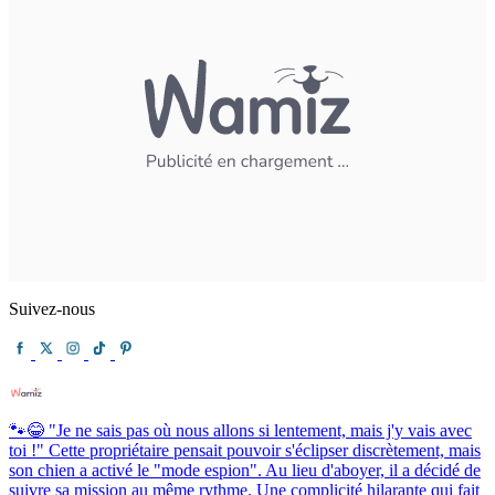
Suivez-nous
🐾😂 "Je ne sais pas où nous allons si lentement, mais j'y vais avec
toi !" Cette propriétaire pensait pouvoir s'éclipser discrètement, mais
son chien a activé le "mode espion". Au lieu d'aboyer, il a décidé de
suivre sa mission au même rythme. Une complicité hilarante qui fait