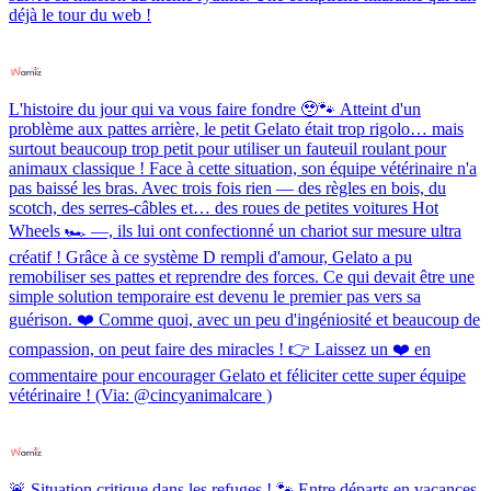
déjà le tour du web !
L'histoire du jour qui va vous faire fondre 🥹🐾 Atteint d'un
problème aux pattes arrière, le petit Gelato était trop rigolo… mais
surtout beaucoup trop petit pour utiliser un fauteuil roulant pour
animaux classique ! Face à cette situation, son équipe vétérinaire n'a
pas baissé les bras. Avec trois fois rien — des règles en bois, du
scotch, des serres-câbles et… des roues de petites voitures Hot
Wheels 🏎️ —, ils lui ont confectionné un chariot sur mesure ultra
créatif ! Grâce à ce système D rempli d'amour, Gelato a pu
remobiliser ses pattes et reprendre des forces. Ce qui devait être une
simple solution temporaire est devenu le premier pas vers sa
guérison. ❤️ Comme quoi, avec un peu d'ingéniosité et beaucoup de
compassion, on peut faire des miracles ! 👉 Laissez un ❤️ en
commentaire pour encourager Gelato et féliciter cette super équipe
vétérinaire ! (Via: @cincyanimalcare )
🚨 Situation critique dans les refuges ! 🐾 Entre départs en vacances