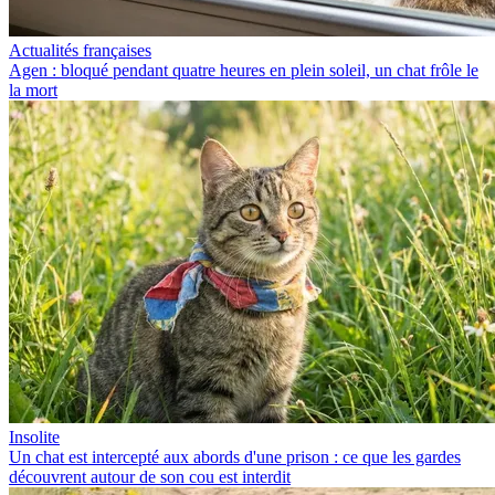
Actualités françaises
Agen : bloqué pendant quatre heures en plein soleil, un chat frôle le
la mort
Insolite
Un chat est intercepté aux abords d'une prison : ce que les gardes
découvrent autour de son cou est interdit