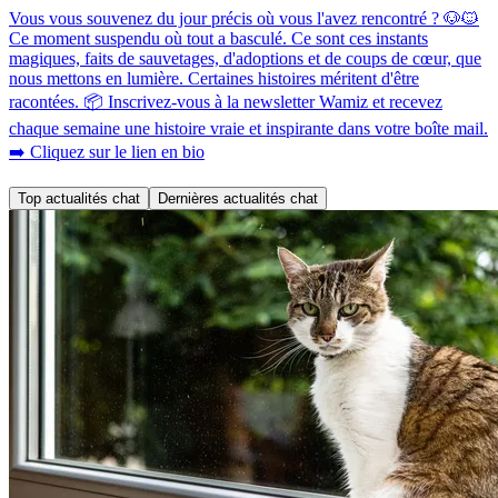
Vous vous souvenez du jour précis où vous l'avez rencontré ? 🐶🐱
Ce moment suspendu où tout a basculé. Ce sont ces instants
magiques, faits de sauvetages, d'adoptions et de coups de cœur, que
nous mettons en lumière. Certaines histoires méritent d'être
racontées. 📦 Inscrivez-vous à la newsletter Wamiz et recevez
chaque semaine une histoire vraie et inspirante dans votre boîte mail.
➡️ Cliquez sur le lien en bio
Top actualités chat
Dernières actualités chat