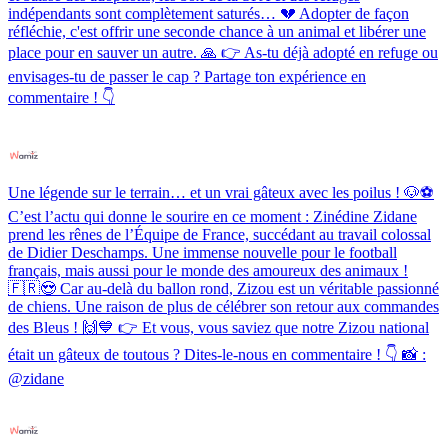
indépendants sont complètement saturés… 💔 Adopter de façon
réfléchie, c'est offrir une seconde chance à un animal et libérer une
place pour en sauver un autre. 🙏 👉 As-tu déjà adopté en refuge ou
envisages-tu de passer le cap ? Partage ton expérience en
commentaire ! 👇
Une légende sur le terrain… et un vrai gâteux avec les poilus ! 🐶⚽️
C’est l’actu qui donne le sourire en ce moment : Zinédine Zidane
prend les rênes de l’Équipe de France, succédant au travail colossal
de Didier Deschamps. Une immense nouvelle pour le football
français, mais aussi pour le monde des amoureux des animaux !
🇫🇷😍 Car au-delà du ballon rond, Zizou est un véritable passionné
de chiens. Une raison de plus de célébrer son retour aux commandes
des Bleus ! 🙌💙 👉 Et vous, vous saviez que notre Zizou national
était un gâteux de toutous ? Dites-le-nous en commentaire ! 👇 📸 :
@zidane