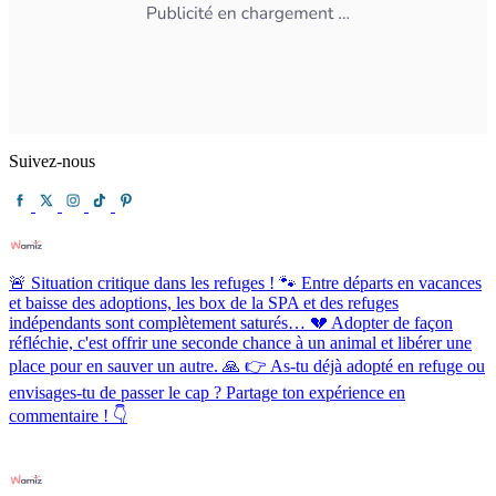
Suivez-nous
🚨 Situation critique dans les refuges ! 🐾 Entre départs en vacances
et baisse des adoptions, les box de la SPA et des refuges
indépendants sont complètement saturés… 💔 Adopter de façon
réfléchie, c'est offrir une seconde chance à un animal et libérer une
place pour en sauver un autre. 🙏 👉 As-tu déjà adopté en refuge ou
envisages-tu de passer le cap ? Partage ton expérience en
commentaire ! 👇