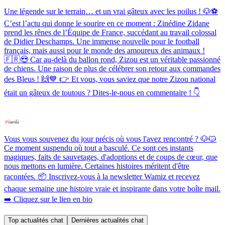
Une légende sur le terrain… et un vrai gâteux avec les poilus ! 🐶⚽️
C’est l’actu qui donne le sourire en ce moment : Zinédine Zidane
prend les rênes de l’Équipe de France, succédant au travail colossal
de Didier Deschamps. Une immense nouvelle pour le football
français, mais aussi pour le monde des amoureux des animaux !
🇫🇷😍 Car au-delà du ballon rond, Zizou est un véritable passionné
de chiens. Une raison de plus de célébrer son retour aux commandes
des Bleus ! 🙌💙 👉 Et vous, vous saviez que notre Zizou national
était un gâteux de toutous ? Dites-le-nous en commentaire ! 👇
Vous vous souvenez du jour précis où vous l'avez rencontré ? 🐶🐱
Ce moment suspendu où tout a basculé. Ce sont ces instants
magiques, faits de sauvetages, d'adoptions et de coups de cœur, que
nous mettons en lumière. Certaines histoires méritent d'être
racontées. 📦 Inscrivez-vous à la newsletter Wamiz et recevez
chaque semaine une histoire vraie et inspirante dans votre boîte mail.
➡️ Cliquez sur le lien en bio
Top actualités chat
Dernières actualités chat