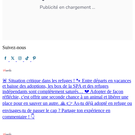
Suivez-nous
🚨 Situation critique dans les refuges ! 🐾 Entre départs en vacances
et baisse des adoptions, les box de la SPA et des refuges
indépendants sont complètement saturés… 💔 Adopter de façon
réfléchie, c'est offrir une seconde chance à un animal et libérer une
place pour en sauver un autre. 🙏 👉 As-tu déjà adopté en refuge ou
envisages-tu de passer le cap ? Partage ton expérience en
commentaire ! 👇