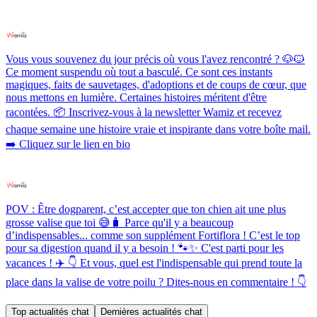
Vous vous souvenez du jour précis où vous l'avez rencontré ? 🐶🐱
Ce moment suspendu où tout a basculé. Ce sont ces instants
magiques, faits de sauvetages, d'adoptions et de coups de cœur, que
nous mettons en lumière. Certaines histoires méritent d'être
racontées. 📦 Inscrivez-vous à la newsletter Wamiz et recevez
chaque semaine une histoire vraie et inspirante dans votre boîte mail.
➡️ Cliquez sur le lien en bio
POV : Être dogparent, c’est accepter que ton chien ait une plus
grosse valise que toi 😅🧳 Parce qu'il y a beaucoup
d’indispensables... comme son supplément Fortiflora ! C’est le top
pour sa digestion quand il y a besoin ! 🐾✨ C'est parti pour les
vacances ! ✈️ 👇 Et vous, quel est l'indispensable qui prend toute la
place dans la valise de votre poilu ? Dites-nous en commentaire ! 👇
Top actualités chat
Dernières actualités chat