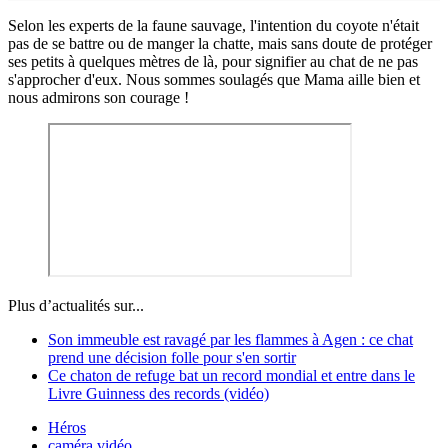
Selon les experts de la faune sauvage, l'intention du coyote n'était
pas de se battre ou de manger la chatte, mais sans doute de protéger
ses petits à quelques mètres de là, pour signifier au chat de ne pas
s'approcher d'eux. Nous sommes soulagés que Mama aille bien et
nous admirons son courage !
Plus d’actualités sur...
Son immeuble est ravagé par les flammes à Agen : ce chat
prend une décision folle pour s'en sortir
Ce chaton de refuge bat un record mondial et entre dans le
Livre Guinness des records (vidéo)
Héros
caméra vidéo