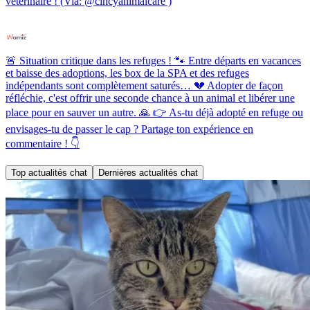
vétérinaire ! (Via: @cincyanimalcare )
🚨 Situation critique dans les refuges ! 🐾 Entre départs en vacances
et baisse des adoptions, les box de la SPA et des refuges
indépendants sont complètement saturés… 💔 Adopter de façon
réfléchie, c'est offrir une seconde chance à un animal et libérer une
place pour en sauver un autre. 🙏 👉 As-tu déjà adopté en refuge ou
envisages-tu de passer le cap ? Partage ton expérience en
commentaire ! 👇
Top actualités chat
Dernières actualités chat