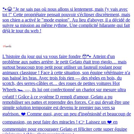
🐾😂 "Je ne sais pas où nous allons si lentement, mais j'y vais avec
toi !" Cette propriétaire pensait pouvoir s'éclipser discrètement, mais
son chien a activé le "mode espion". Au lieu d'aboyer, il a décidé de
suivre sa mission au même rythme. Une complicité hilarante qui fait
déjà le tour du web !
L'histoire du jour qui va vous faire fondre 🥹🐾 Atteint d'un
problème aux pattes arrière, le petit Gelato était trop rigolo… mais
surtout beaucoup trop petit pour utiliser un fauteuil roulant pour
animaux classique ! Face à cette situation, son équipe vétérinaire n'a
pas baissé les bras. Avec trois fois rien — des règles en bois, du
scotch, des serres-câbles et… des roues de petites voitures Hot
Wheels 🏎️ —, ils lui ont confectionné un chariot sur mesure ultra
créatif ! Grâce à ce système D rempli d'amour, Gelato a pu
remobiliser ses pattes et reprendre des forces. Ce qui devait être une
simple solution temporaire est devenu le premier pas vers sa
guérison. ❤️ Comme quoi, avec un peu d'ingéniosité et beaucoup de
compassion, on peut faire des miracles ! 👉 Laissez un ❤️ en
commentaire pour encourager Gelato et féliciter cette super équipe