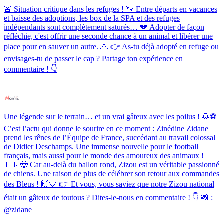
🚨 Situation critique dans les refuges ! 🐾 Entre départs en vacances
et baisse des adoptions, les box de la SPA et des refuges
indépendants sont complètement saturés… 💔 Adopter de façon
réfléchie, c'est offrir une seconde chance à un animal et libérer une
place pour en sauver un autre. 🙏 👉 As-tu déjà adopté en refuge ou
envisages-tu de passer le cap ? Partage ton expérience en
commentaire ! 👇
Une légende sur le terrain… et un vrai gâteux avec les poilus ! 🐶⚽️
C’est l’actu qui donne le sourire en ce moment : Zinédine Zidane
prend les rênes de l’Équipe de France, succédant au travail colossal
de Didier Deschamps. Une immense nouvelle pour le football
français, mais aussi pour le monde des amoureux des animaux !
🇫🇷😍 Car au-delà du ballon rond, Zizou est un véritable passionné
de chiens. Une raison de plus de célébrer son retour aux commandes
des Bleus ! 🙌💙 👉 Et vous, vous saviez que notre Zizou national
était un gâteux de toutous ? Dites-le-nous en commentaire ! 👇 📸 :
@zidane