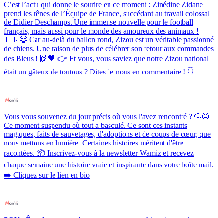
C’est l’actu qui donne le sourire en ce moment : Zinédine Zidane
prend les rênes de l’Équipe de France, succédant au travail colossal
de Didier Deschamps. Une immense nouvelle pour le football
français, mais aussi pour le monde des amoureux des animaux !
🇫🇷😍 Car au-delà du ballon rond, Zizou est un véritable passionné
de chiens. Une raison de plus de célébrer son retour aux commandes
des Bleus ! 🙌💙 👉 Et vous, vous saviez que notre Zizou national
était un gâteux de toutous ? Dites-le-nous en commentaire ! 👇
Vous vous souvenez du jour précis où vous l'avez rencontré ? 🐶🐱
Ce moment suspendu où tout a basculé. Ce sont ces instants
magiques, faits de sauvetages, d'adoptions et de coups de cœur, que
nous mettons en lumière. Certaines histoires méritent d'être
racontées. 📦 Inscrivez-vous à la newsletter Wamiz et recevez
chaque semaine une histoire vraie et inspirante dans votre boîte mail.
➡️ Cliquez sur le lien en bio