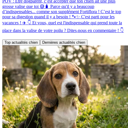
POV : Être dogparent, c’est accepter que ton chien ait une plus
grosse valise que toi 😅🧳 Parce qu'il y a beaucoup
d’indispensables... comme son supplément Fortiflora ! C’est le top
pour sa digestion quand il y a besoin ! 🐾✨ C'est parti pour les
vacances ! ✈️ 👇 Et vous, quel est l'indispensable qui prend toute la
place dans la valise de votre poilu ? Dites-nous en commentaire ! 👇
Top actualités chien
Dernières actualités chien