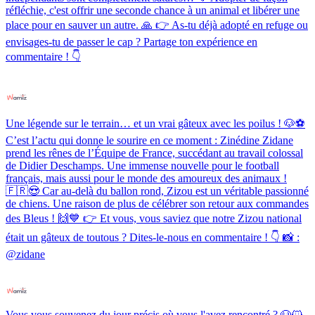
réfléchie, c'est offrir une seconde chance à un animal et libérer une
place pour en sauver un autre. 🙏 👉 As-tu déjà adopté en refuge ou
envisages-tu de passer le cap ? Partage ton expérience en
commentaire ! 👇
Une légende sur le terrain… et un vrai gâteux avec les poilus ! 🐶⚽️
C’est l’actu qui donne le sourire en ce moment : Zinédine Zidane
prend les rênes de l’Équipe de France, succédant au travail colossal
de Didier Deschamps. Une immense nouvelle pour le football
français, mais aussi pour le monde des amoureux des animaux !
🇫🇷😍 Car au-delà du ballon rond, Zizou est un véritable passionné
de chiens. Une raison de plus de célébrer son retour aux commandes
des Bleus ! 🙌💙 👉 Et vous, vous saviez que notre Zizou national
était un gâteux de toutous ? Dites-le-nous en commentaire ! 👇 📸 :
@zidane
Vous vous souvenez du jour précis où vous l'avez rencontré ? 🐶🐱