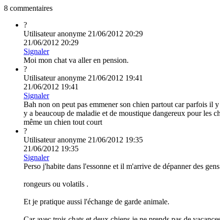
8 commentaires
?
Utilisateur anonyme
21/06/2012 20:29
21/06/2012 20:29
Signaler
Moi mon chat va aller en pension.
?
Utilisateur anonyme
21/06/2012 19:41
21/06/2012 19:41
Signaler
Bah non on peut pas emmener son chien partout car parfois il y 
y a beaucoup de maladie et de moustique dangereux pour les chi
même un chien tout court
?
Utilisateur anonyme
21/06/2012 19:35
21/06/2012 19:35
Signaler
Perso j'habite dans l'essonne et il m'arrive de dépanner des gens 
rongeurs ou volatils .
Et je pratique aussi l'échange de garde animale.
Car avec trois chats et deux chiens je ne prends pas de vacances 