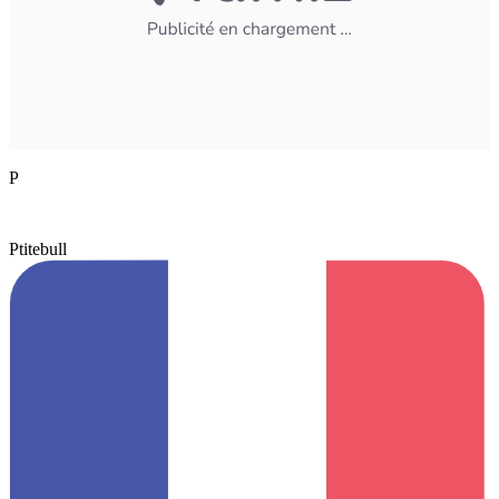
P
Ptitebull