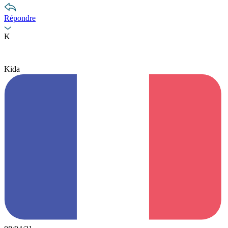
Répondre
K
Kida